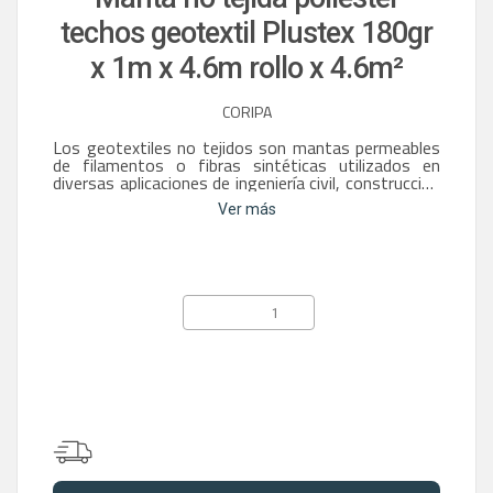
techos geotextil Plustex 180gr
x 1m x 4.6m rollo x 4.6m²
CORIPA
Los geotextiles no tejidos son mantas permeables
de filamentos o fibras sintéticas utilizados en
diversas aplicaciones de ingeniería civil, construcción
y paisajismo. Sus fibras sintéticas dispuestas de
Ver más
manera aleatoria generan una estructura porosa,
permeable al agua, con resistencia a la tracción y
perforación. Es importante destacar su flexibilidad
que le permite adaptarse a superficies irregulares y
hace fácil su instalación.